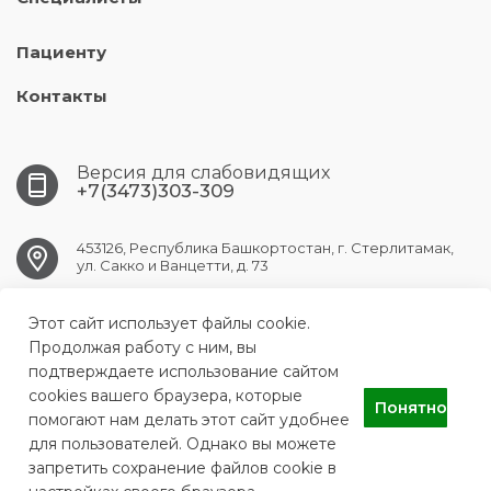
Пациенту
Контакты
Версия для слабовидящих
+7(3473)303-309
453126, Республика Башкортостан, г. Стерлитамак,
ул. Сакко и Ванцетти, д. 73
Этот сайт использует файлы cookie.
str.sp1@doctorrb.ru
Продолжая работу с ним, вы
подтверждаете использование сайтом
cookies вашего браузера, которые
Понятно
ГБУЗ РБ СП г. Стерлитамак
помогают нам делать этот сайт удобнее
для пользователей. Однако вы можете
запретить сохранение файлов cookie в