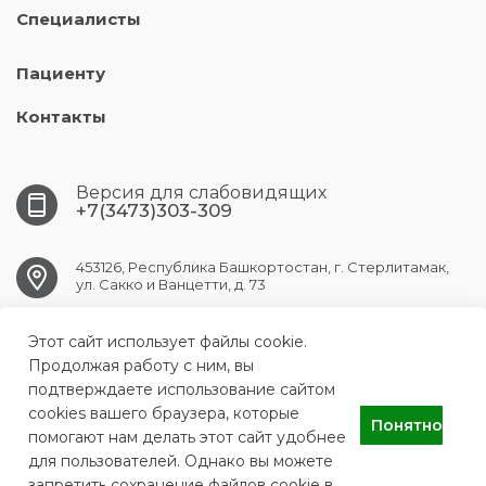
Специалисты
Пациенту
Контакты
Версия для слабовидящих
+7(3473)303-309
453126, Республика Башкортостан, г. Стерлитамак,
ул. Сакко и Ванцетти, д. 73
Этот сайт использует файлы cookie.
str.sp1@doctorrb.ru
Продолжая работу с ним, вы
подтверждаете использование сайтом
cookies вашего браузера, которые
Понятно
ГБУЗ РБ СП г. Стерлитамак
помогают нам делать этот сайт удобнее
для пользователей. Однако вы можете
запретить сохранение файлов cookie в