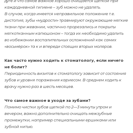
дуге и что самое важное хорошо очищается щёткой при
каждодневной гигиене – зуб можно не удалять.
В случае, когда имеется неправильное положение т.е.
дистопия, зубы «мудрости» травмируют окружающие мягкие
ткани при жевании, частично прорезались и покрыты
мягкотканным капюшоном – тогда их необходимо удалить
во избежании воспалительных осложнений как самих
«восьмёрок» та к и впереди стоящих вторых моляров.
Как часто нужно ходить к стоматологу, если ничего
не болит?
Периодичность визитов к стоматологу зависит от состояния
зубов и уровня поражения кариесом. В среднем ходить к
врачу нужно раз в шесть месяцев.
Что самое важное в уходе за зубами?
Помимо чистки зубов щеткой по 2—3 минуты утром и
вечером, важно дополнительно очищать межзубные
промежутки, например специальными ершиками или
зубной нитью.