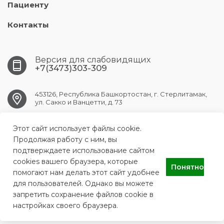
Пациенту
Контакты
Версия для слабовидящих
+7(3473)303-309
453126, Республика Башкортостан, г. Стерлитамак,
ул. Сакко и Ванцетти, д. 73
Этот сайт использует файлы cookie.
str.sp1@doctorrb.ru
Продолжая работу с ним, вы
подтверждаете использование сайтом
cookies вашего браузера, которые
Понятно
ГБУЗ РБ СП г. Стерлитамак
помогают нам делать этот сайт удобнее
для пользователей. Однако вы можете
запретить сохранение файлов cookie в
настройках своего браузера.