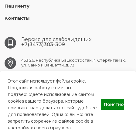
Пациенту
Контакты
Версия для слабовидящих
+7(3473)303-309
453126, Республика Башкортостан, г. Стерлитамак,
ул. Сакко и Ванцетти, д. 73
Этот сайт использует файлы cookie.
str.sp1@doctorrb.ru
Продолжая работу с ним, вы
подтверждаете использование сайтом
cookies вашего браузера, которые
Понятно
ГБУЗ РБ СП г. Стерлитамак
помогают нам делать этот сайт удобнее
для пользователей. Однако вы можете
запретить сохранение файлов cookie в
настройках своего браузера.